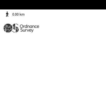
0.00
km